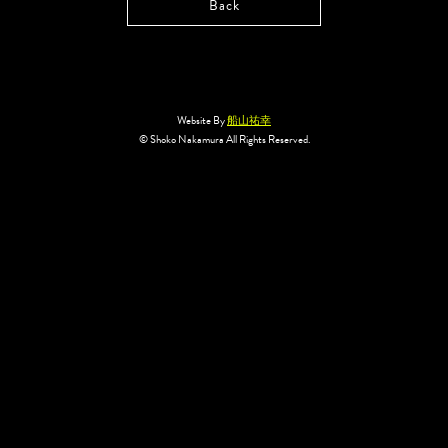
Back
Website By
船山祐幸
© Shoko Nakamura All Rights Reserved.