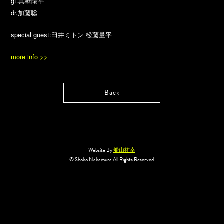
gt.真壁陽平
dr.加藤聡
special guest:臼井ミトン 松藤量平
more info >>
Back
Website By
船山祐幸
© Shoko Nakamura All Rights Reserved.