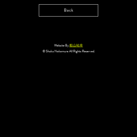
Back
Website By
船山祐幸
© Shoko Nakamura All Rights Reserved.