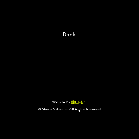
Back
Website By
船山祐幸
© Shoko Nakamura All Rights Reserved.