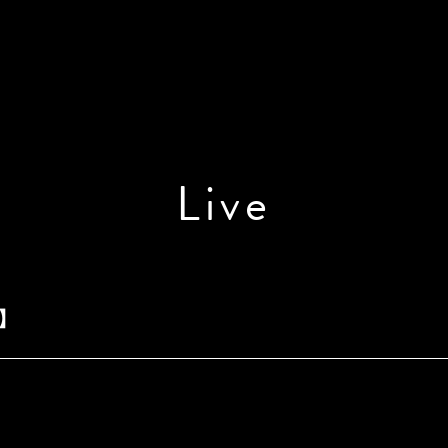
Live
4】