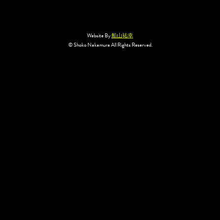
Website By
船山祐幸
© Shoko Nakamura All Rights Reserved.