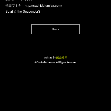
指田フミヤ http://sashidafumiya.com/
Scarf & the SuspenderS
Back
Website By
船山祐幸
© Shoko Nakamura All Rights Reserved.