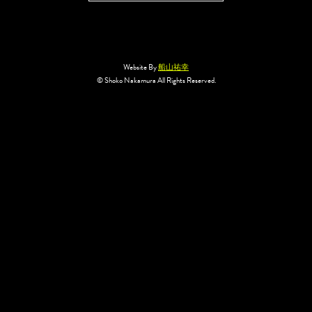
Website By
船山祐幸
© Shoko Nakamura All Rights Reserved.