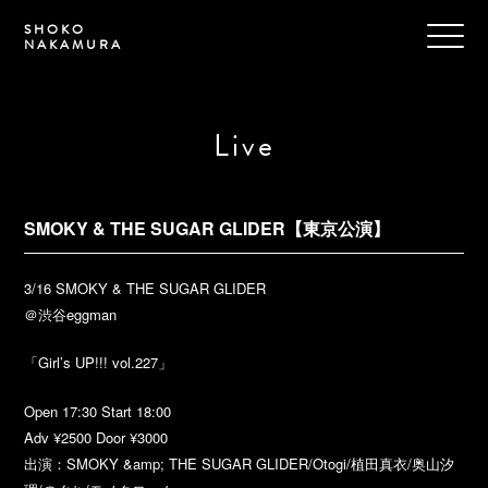
SHOKO
NAKAMURA
Live
SMOKY & THE SUGAR GLIDER【東京公演】
3/16 SMOKY & THE SUGAR GLIDER
＠渋谷eggman
「Girl’s UP!!! vol.227」
Open 17:30 Start 18:00
Adv ¥2500 Door ¥3000
出演：SMOKY &amp; THE SUGAR GLIDER/Otogi/植田真衣/奥山汐