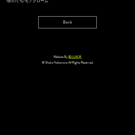
理/のぐち/モノクローム
Back
Website By
船山祐幸
© Shoko Nakamura All Rights Reserved.