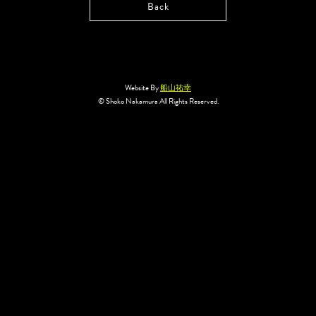
Back
Website By
船山祐幸
© Shoko Nakamura All Rights Reserved.